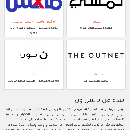
نمشي
ماكس فاشون / سيتي ماكس
موضة واكسسوارات, هدايا
موضة واكسسوارات, عطور ومكياج, أثاث
وديكور
ذا اوت نت
نون
موضة واكسسوارات
سيارات واكسسواراتها, كتب, الألكترونيات, ..
نبذة عن نايس ون:
ليس غريبا ان نشاهد جملة "موقع المكياج الأول في المملكة" تستقبلك عند زيارة
موقع نايس ون، فهو فعليا الاكبر والاغنى في توفيره لمنتجات المكياج والعطور
"العطور العربية / الشرقية والعطور العالمية"، هذا بالاضافة الى منتجات العناية
المتنوعة، فكل ما تريده لتظهر جانب اضافي من جمالك وروحك وستايل حياة كله رقي.