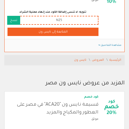
موثق
10%
تنويه: لا تنسى إضافة الكود عند إنهاء عملية الشراء
NZ5
نسخ
المتابعة إلى نايس ون
مشاهدة التفاصيل
الرئيسية
العروض
نايس ون
المزيد من عروض نايس ون مصر
كود خصم
كود
قسيمة نايس ون "ACA20" في مصر على
خصم
العطور والمكياج والمزيد
20%
موثق