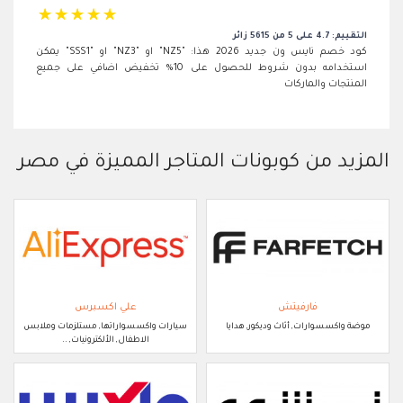
☆
☆
☆
☆
☆
التقييم: 4.7 على 5 من 5615 زائر
كود خصم نايس ون جديد 2026 هذا: "NZ5" او "NZ3" او "SSS1" يمكن
استخدامه بدون شروط للحصول على 10% تخفيض اضافي على جميع
المنتجات والماركات
المزيد من كوبونات المتاجر المميزة في مصر
فارفيتش
علي اكسبرس
موضة واكسسوارات, أثاث وديكور, هدايا
سيارات واكسسواراتها, مستلزمات وملابس
الاطفال, الألكترونيات, ..