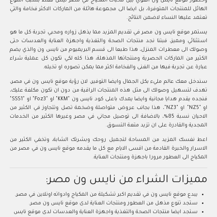
وحضور موقع نايس ون القوي بين محبات المكياج في مصر ليس فقط بسبب التنوع
الهائل للمنتجات المتوفرة، بل ايضا الى مجموعة هائلة من الماركات الاكثر فخامة والتي
تعتمد عليها النساء لاضمن النتائج.
يستمر موقع نايس ون مصر في تقديم المزيد مما يذهل زواره ومحبي تجربة كل ما هو
استثنائي ومميز، فبتنا نجد منتجات الصحة والتغذية واجهزة العناية والعدسات حتى
وصولك الى معطرات المنزل، هذا طبعا الى قسم البريميوم من نايس ون والذي يضم
الكثير من الماركات الحصرية ومنتجاتها المذهلة، هذا كله لكي تكون كل عملية شراء
عبارة عن تجربة فيها من الغنى والفخامة اكثر مما يمكن تصوره او تخيله.
سندخل معك عالم مليء بكل الجمال وايضا التوفير، لان رؤية موقع نايس ون في مصر،
تهدف لتسهيل وصولك الى مثل هذه المنتجات الراقية من دون ان تكون مكلفة عليك،
فنجده يقدم هدايا مجانية وايضا يمدك باعلى كود نايس ون "KKM" او "Foz3" او "SSS1"
او "NZ5" او "NZ3"، هذا بجانب عروض متواصلة وضخمة تصل وتتجاوز في الكثير من
الاحيان نسبة 85%، بالاضافة الى توصيل مجاني في مصر وغيرها الكثير من الخدمات
المجدية والقادرة على ان تزيد متعة التسوق.
اعط نفسك المزيد من المساحة لتجميل روحك وبشرتك الشابة، وتخفي الكثير من
الاسرار والخبرة القادمة من اقسى الايام مع كل ما يقدمه موقع نايس ون في مصر من
المكياج الى العطور مرورا باجهزة ومنتجات العناية.
مميزات الشراء من نايس ون مصر:
يبدع موقع نايس ون في تقديم اكبر تشكيلة من المكياج وادواته اونلاين في مصر.
ستجد تنوع مذهل من العطور ومنتجات العناية لدى موقع نايس ون مصر.
ستجد ايضا منتجات الصحة والتغذية واجهزة العناية والعدسات لدى موقع نايس