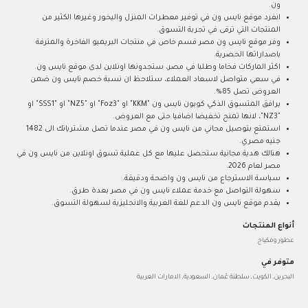
ون.
انفرد موقع نايس ون في توفير معطرات المنزل والبخور وغيرها الكثير من
المنتجات التي ترقى في تجربة التسوق.
وفر موقع نايس ون مصر قسم خاص في منتجات البريميو الفاخرة والمترفة
باصداراتها الحصرية.
اكثر الماركات فخاما وطلبا في مصر، ستجدونها اونلاين لدى موقع نايس ون.
في سعي متواصل لاسعاد العملاء، ستلاحظ ان نسبة خصم نايس ون ضمن
العروض تصل 85%.
يرافق المتسوق الذكي كوبون نايس ون "KKM" او "Foz3" او "NZ5" او "SSS1" او
"NZ3"، لانها تمنح تخفيضا اضافيا حتى مع العروض.
استمتع بتوصيل مجاني من نايس ون في مصر عندما تصل مشترياتك الى 1482
جنيه مصري.
هنالك هدية مجانية ستحصل عليها مع كل عملية تسوق اونلاين من نايس ون في
مصر لعام 2026.
سياسة الاسترجاع من نايس ون واضحة ودقيقة.
سهولة التواصل مع خدمة عملاء نايس ون في مصر بعدة طرق.
يقدم موقع نايس ون الدعم للغة العربية والانجليزية لسهولة التسوق.
أنواع المنتجات
عطور ومكياج
متوفر في
البحرين, الكويت, سلطنة عُمان, السعودية, الامارات العربية