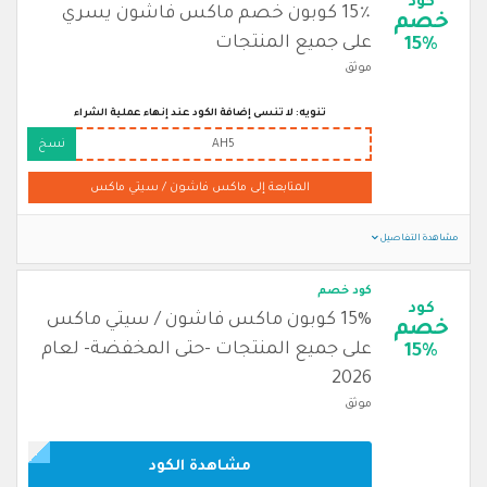
كود
15٪ كوبون خصم ماكس فاشون يسري
خصم
على جميع المنتجات
15%
موثق
تنويه: لا تنسى إضافة الكود عند إنهاء عملية الشراء
AH5
نسخ
المتابعة إلى ماكس فاشون / سيتي ماكس
مشاهدة التفاصيل
كود خصم
كود
15% كوبون ماكس فاشون / سيتي ماكس
خصم
على جميع المنتجات -حتى المخفضة- لعام
15%
2026
موثق
مشاهدة الكود