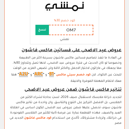
كود خصم 30%
OM7
نسخ
نمشي
عروض عيد الاضحى على فساتين ماكس فاشون
في العادة ما تنفذ تصاميم فساتين ماكس فاشون بسرعة اكثر من الطبيعة
وخصوصا لو كان الحديث في فترة عروض عيد الاضحى، لانها تصل وتتجاوز 80%،
مما يجعلك في ماراثون لاختيار الاجمل والاكثر اناقة ولن تضيعي المزيد من الوقت
A2U
ARC
B1
للبحث عن الاكواد، لان
كود خصم سيتي ماكس
"
"
و
"
"
و
"
"
هما
معك لاتمام المهمة الموفرة والانيقة.
تنانير ماكس فاشون ضمن عروض عيد الاضحى
لتجديد خزانة ملابسك لاستقبال صيف 2026، لستِ بحاجة لشراء الكثير من
الملابس، بل الافضل التركيز على التنوع والتناسق، وان واحدة من تنانير ماكس
فاشون سوف تحصلي عليها ضمن عروض عيد الاضحى لتكون اساس في اطلالة
العيد والصيف، فهذه القطعة عبارة عن فرصة ثانية للكثير من الملابس الموجودة
في خزانتك، ولزيادة مشترياتك، تأكدي من استخدام
كود ماكس فاشون
الجديد في
مصر.