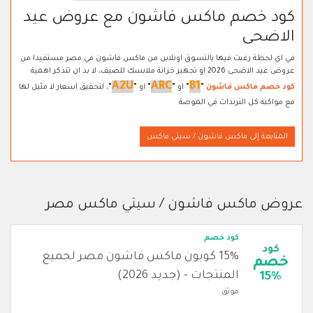
كود خصم ماكس فاشون مع عروض عيد
الاضحى
في اي لحظة رغبت فيها بالتسوق اونلاين من ماكس فاشون في مصر مستفيدا من
عروض عيد الاضحى 2026 او تجهيز خزانة ملابسك للصيف، لا بد ان تتذكر اهمية
A2U
ARC
B1
كود خصم ماكس فاشون
"
"
او
"
"
او
"
"
، لتحقيق اسعار لا مثيل لها
مع مواكبة كل الترندات في الموضة.
المتابعة إلى ماكس فاشون / سيتي ماكس
عروض ماكس فاشون / سيتي ماكس مصر
كود خصم
كود
15% كوبون ماكس فاشون مصر لجميع
خصم
المنتجات - (جديد 2026)
15%
موثق