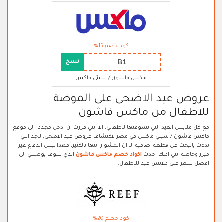
كود خصم 15%
B1
نسخ
ماكس فاشون / سيتي ماكس
عروض عيد الاضحى على الموضة
للاطفال من ماكس فاشون
مع كل ملابس العيد التي تسوقتها لاطفالي، الا انني قررت ان ادخل مجددا الى موقع
ماكس فاشون / سيتي ماكس في مصر لاكتشاف عروض عيد الاضحى، لاجد انني
بدءت بالبحث عن قطعة اضافية الا ان المشوار انتها بالكثير، فهذا ليس اندفاع غير
مبرر وخاصة انني املك احدث
اكواد خصم ماكس فاشون
الذي سوف يوصلني الى
افضل سعر على ملابس عيد للاطفال.
كود خصم 20%