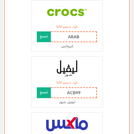
كود خصم 10%
ARAB
نسخ
كروكس
كود خصم 10%
ACB99
نسخ
ليفيل شوز