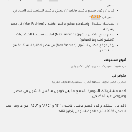
مصر
كوبون وكود خصم ماكس فاشون / سيتي ماكس للمتسوقين الجدد في
A2U
مصر هو
"
"
سياسة استبدال واسترجاع موقع ماكس فاشون (Max Fashion) في مصر
بسيطة
يقدم موقع ماكس فاشون (Max Fashion) امكانية تقسيط المشتريات
(تخضع لشروط الموقع)
يوفر موقع ماكس فاشون (Max Fashion) في مصر امكانية الاستفادة من
نقاط شكرا
أنواع المنتجات
موضة واكسسوارات, عطور ومكياج, أثاث وديكور
متوفر في
البحرين, مصر, الكويت, سلطنة عُمان, السعودية, الامارات العربية
ادعم مشترياتك الموفرة بالدمج ما بين كوبون ماكس فاشون في مصر
وعروض عيد الاضحى
تاكد من استخدام كود خصم ماكس فاشون "B1" و "ARC" و "A2U" مع عروض عيد
الاضحى 2026 لشراء الموضة بتوفير يتجاوز 80%