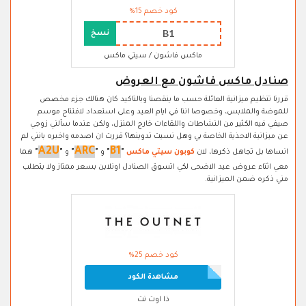
كود خصم 15%
B1
نسخ
ماكس فاشون / سيتي ماكس
صنادل ماكس فاشون مع العروض
قررنا تنظيم ميزانية العائلة حسب ما ينقصنا وبالتاكيد كان هنالك جزء مخصص
للموضة والملابس، وخصوصا اننا في ايام العيد وعلى استعداد لافتتاح موسم
صيفي فيه الكثير من النشاطات واللقاءات خارج المنزل، ولكن عندما سألني زوجي
عن ميزانية الاحذية الخاصة بي وهل نسيت تدوينها؟ قررت ان اصدمه واخبره بانني لم
A2U
ARC
B1
انساها بل تجاهل ذكرها، لان
كوبون سيتي ماكس
"
"
و
"
"
و
"
"
هما
معي اثناء عروض عيد الاضحى لكي اتسوق الصنادل اونلاين بسعر ممتاز ولا يتطلب
مني ذكره ضمن الميزانية.
كود خصم 25%
مشاهدة الكود
ذا اوت نت