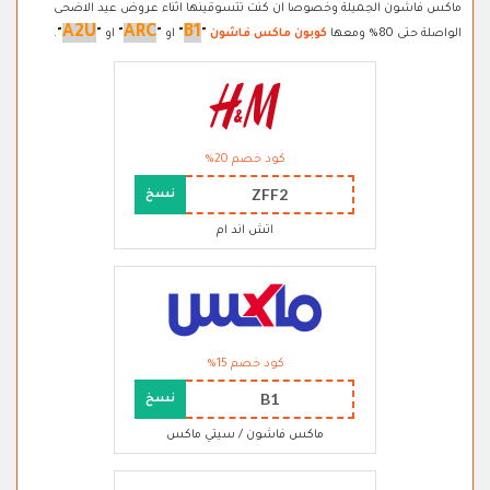
ماكس فاشون الجميلة وخصوصا ان كنت تتسوقينها اثناء عروض عيد الاضحى
A2U
ARC
B1
الواصلة حتى 80% ومعها
كوبون ماكس فاشون
"
"
او
"
"
او
"
"
.
كود خصم 20%
ZFF2
نسخ
اتش اند ام
كود خصم 15%
B1
نسخ
ماكس فاشون / سيتي ماكس