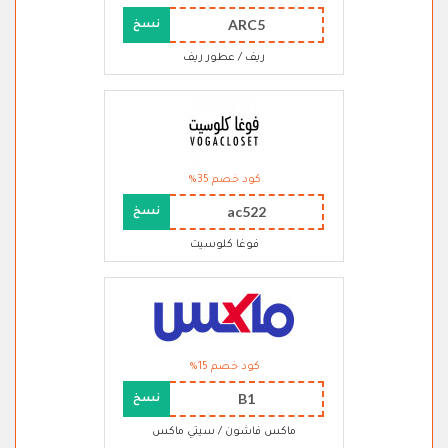
ARC5
نسخ
ريف / عطور ريف
كود خصم 35%
ac522
نسخ
فوغا كلوسيت
كود خصم 15%
B1
نسخ
ماكس فاشون / سيتي ماكس