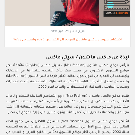
تاريخ النشر:
29 تموز, 2026
اكتشاف عروض ماكس فاشون العودة الى المدارس 2026 واصلة حتى 75%
نبذة عن ماكس فاشون / سيتي ماكس
يترأس موقع ماكس فاشون (Max Fashion) / سيتي ماكس (CityMax) قائمة أشهر
مواقع التسوق الإلكتروني في مصر، حيث بدأت الشركة مشوارها في الدنمارك
وتوسعت في العديد من الدول حول العالم. تعتبر ماركة ماكس فاشون (MaxFashion)
واحدة من افضل الشركات التابعة لمجموعة لاند مارك المتخصصة باحدث اصدارات
وصيحات الملابس، الموضة، الاكسسوارات والمزيد لعام 2026.
يقدم موقع ماكس فاشون (Max Fashion) أروع التصاميم المذهلة للنساء والرجال،
الأطفال بمختلف المراحل العمرية، كما ويمتاز بأسعاره المميزة وخدماته المتنوعة،
حيث يقدم الموقع خصومات وعروض خيالية على معظم منتجاته، بالإضافة الى الكثير
من المزايا والخدمات الاخرى التي تحفز المتسوقين اونلاين على زيارة الموقع في مصر.
اشتهر موقع ماكس فاشون (Max Fashion) للتسوق الالكتروني في جميع انحاء
العالم، وقد افتتح الفرع الأول في المنطقة العربية في دولة الامارات العربية المتحدة
سنة 2000 ليصبح الآن من أكثر مواقع التسوق بحثًا في الخليج العربي و العديد من