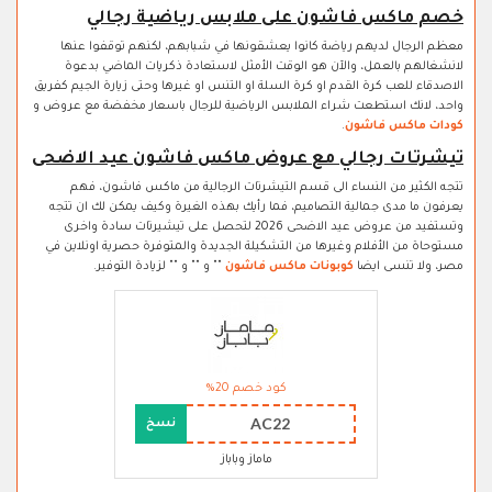
خصم ماكس فاشون على ملابس رياضية رجالي
معظم الرجال لديهم رياضة كانوا يعشقونها في شبابهم، لكنهم توقفوا عنها
لانشغالهم بالعمل، والآن هو الوقت الأمثل لاستعادة ذكريات الماضي بدعوة
الاصدقاء للعب كرة القدم او كرة السلة او التنس او غيرها وحتى زيارة الجيم كفريق
واحد، لانك استطعت شراء الملابس الرياضية للرجال باسعار مخفضة مع عروض و
كودات ماكس فاشون
.
تيشرتات رجالي مع عروض ماكس فاشون عيد الاضحى
تتجه الكثير من النساء الى قسم التيشرتات الرجالية من ماكس فاشون، فهم
يعرفون ما مدى جمالية التصاميم، فما رأيك بهذه الغيرة وكيف يمكن لك ان تتجه
وتستفيد من عروض عيد الاضحى 2026 لتحصل على تيشيرتات سادة واخرى
مستوحاة من الأفلام وغيرها من التشكيلة الجديدة والمتوفرة حصرية اونلاين في
مصر، ولا تنسى ايضا
كوبونات ماكس فاشون
"" و "" و "" لزيادة التوفير.
كود خصم 20%
AC22
نسخ
ماماز وباباز