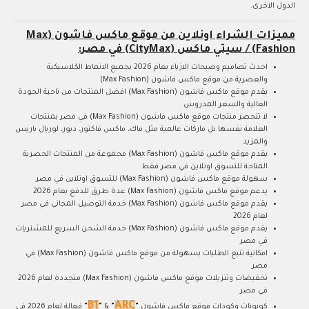
الدول الاخرى.
مميزات الشراء اونلاين من موقع ماكس فاشون (Max
Fashion) / سيتي ماكس (CityMax) في مصر:
احدث تصاميم وصيحات الازياء بعام 2026 بجميع الانماط الكلاسيكية
والعصرية من موقع ماكس فاشون (Max Fashion)
يقدم موقع ماكس فاشون (Max Fashion) افضل المنتجات من ناحية الجودة
العالية والسعر المدروس
لا تنحصر منتجات موقع ماكس فاشون (Max Fashion) في مصر بمنتجات
العلامة نفسها بل ماركات عالمية مثل ماك، ماكس فاكتور، ديور، لوريال باريس
والمزيد
يقدم موقع ماكس فاشون (Max Fashion) مجموعة من المنتجات الحصرية
المتاحة للتسوق اونلاين في مصر فقط
سهولة موقع ماكس فاشون (Max Fashion) للتسوق اونلاين في مصر
يدعم موقع ماكس فاشون (Max Fashion) عدة طرق للدفع بعام 2026
يقدم موقع ماكس فاشون (Max Fashion) خدمة التوصيل المجاني في مصر
لعام 2026
يقدم موقع ماكس فاشون (Max Fashion) خدمة الشحن السريع للمشتريات
في مصر
امكانية تتبع الطلبات بسهولة من موقع ماكس فاشون (Max Fashion) في
مصر
تخفيضات وتنزيلات موقع ماكس فاشون (Max Fashion) متجددة لعام 2026
في مصر
B1
ARC
كوبونات وكودات موقع ماكس فاشون
"
"
&
"
"
فعالة لعام 2026 في