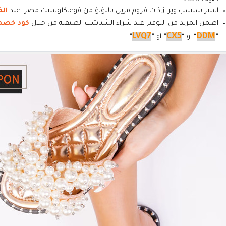
اشتر شبشب وير از ذات فروم مزين باللؤلؤ من فوغاكلوسيت مصر، عند
ال
اضمن المزيد من التوفير عند شراء الشباشب الصيفية من خلال
كود خصم
LVQ7
CX5
DDM
"
"
او
"
"
او
"
"