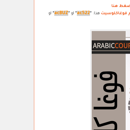
ضغط هنا
acBUZ
ac522
 فوغاكلوسيت
هذا:
"
"
او
"
"
او