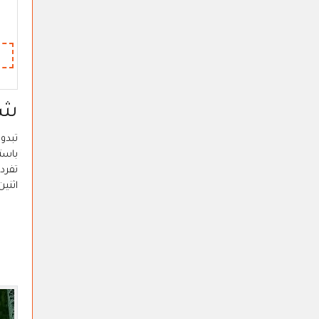
شب
تبدو 
باست
اثنين