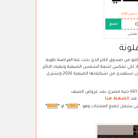
خصم 30%
نسخ
نمشي
لونة
عت للتو من صندوق الكنز الذي بحث عنه القراصنة طويلا
ونة، لكي تعكس اشعة الشمس الصيفية وتبقيك الاكثر
تفردا وعكسا لروحك المحبة للحياة، ومن اسم الماركة تايك تو "Take Two"، يمكن ان تستفيدي من تشكيلاتها الصيفية 2026 وتشتري
 عند
الضغط هنا
MAP
OM7
في يشمل جميع المنتجات وهو:
"
"
او
"
"