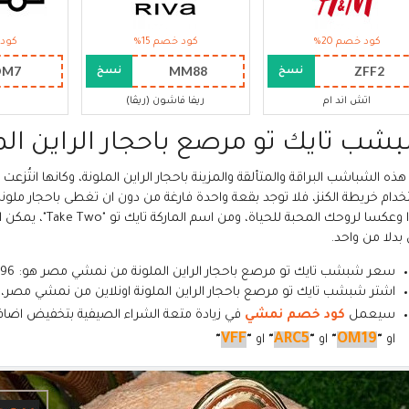
كود خصم 20%
كود خصم 15%
كود 
OM7
MM88
ZFF2
نسخ
نسخ
اتش اند ام
ريفا فاشون (ريڤا)
شب تايك تو مرصع باحجار الراين الم
هذه الشباشب البراقة والمتألقة والمزينة باحجار الراين الملونة، وكانها انتُز
خدام خريطة الكنز، فلا توجد بقعة واحدة فارغة من دون ان تغطى باحجار مل
 بدلا من واحد.
سعر شبشب تايك تو مرصع باحجار الراين الملونة من نمشي مصر هو: 661.96 جنيه مصري بعد عروض الصيف
اشتر شبشب تايك تو مرصع باحجار الراين الملونة اونلاين من نمشي مصر،
سيعمل
كود خصم نمشي
في زيادة متعة الشراء الصيفية بتخفيض اضا
VFF
ARC5
OM19
او
"
"
او
"
"
او
"
"