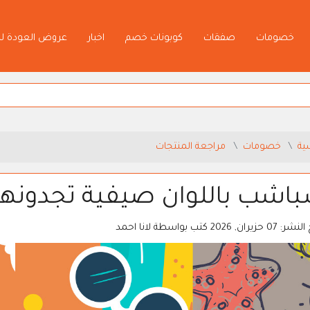
خصومات
صفقات
كوبونات خصم
اخبار
عروض العودة ل
ية
خصومات
مراجعة المنتجات
اشب باللوان صيفية تجدونها 
 النشر:
07 حزيران, 2026
كتب بواسطة
لانا احمد