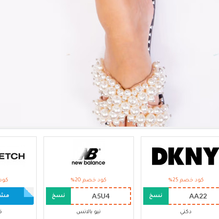
كود خصم 25%
كود خصم 20%
كود 
A5U4
AA22
نسخ
نسخ
مشاه
دكني
نيو بالانس
ف