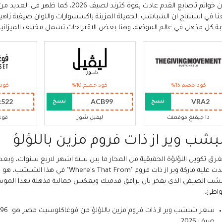
بما ان خواتم تاصابع القدم عادت بقوة كترند 
ا في استنتاج ان الشباشب الجميلة المزينة باكسسوارات واللوان صيفية زاهي
بة كل مذهل في عالم الموضة، وهنا بعض الاقتراحات تشمل مختلف الميزانيات
كود خصم 15%
كود خصم 10%
كود 
c522
ACB99
VRA2
نسخ
نسخ
ذا جيفنغ موفمنت
ليفيل شوز
فوغ
شب وير از ذات فروم مزين باللؤلؤ
رق تكوين اللؤلؤة الحقيقية من المحار ما بين ستة اشهر لاربع سنوات، وبعدها 
اعتمدت عليه ماركة وير از ذات فروم "From
شب الصيفي الذي يفخر بان يرافق قدميك ويعكس جمالية مذهلة بهذا الموسم،
اطئ.
صيف 2026