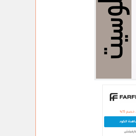
خصم 15%
دة الكود
ارفيتش