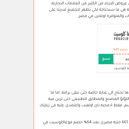
لصيف 2026، كما ظهر في العديد من عروض الازياء من الكثير من العلامات التجارية،
ة هي ما سنحتاجه لكي نظهر للجميع قدرتنا على
 والمتوفرة اونلاين في مصر.
خصم 35%
a
نسخ
ا كلوسيت
تحتاج الى عناية خاصة حتى تبقى براقة، اما ما
Where's That " في هذا الشبشب، هو اللؤلؤ المصنع والمطابق للطبيعي حتى تزين فيه
 فقط ادمجيه باي اوتفيت واعتمدي عليه في زيارتك
سعر شبشب وير از ذات فروم مزين باللؤلؤ من فوغاكلوسيت مصر هو: 661.96 جنيه مصري بعد 64% خصم فوغاكلوسيت في