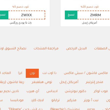
كود خصم 20%
كود خصم 5%
ZWXX
ZMRM
نسخ
نسخ
أمريكان إيجل
باث & بودي ورکس
 الصفقات
البديل الارخص
مراجعة المنتجات
نصائح التسوق اونل
ماكس فاشون / سيتي ماكس
ذا اوت نت
نون
ايزا
الماجد 
متجر إنترتينر
أمريكان إيجل
تومي هيلفيغر
ريفا فاشون (ريڤا
فوت لوكر
دكتور نيوترشن
اديداس
أي هيرب
نادين نجيم بي
ون
نيت أ بورتر
مذركير
ترايانو
لايك كارد
مودانيسا
سا
ياجي
وجوه
نيوتشيك (Newchic)
دي اتش جيت "DHgate"
ا