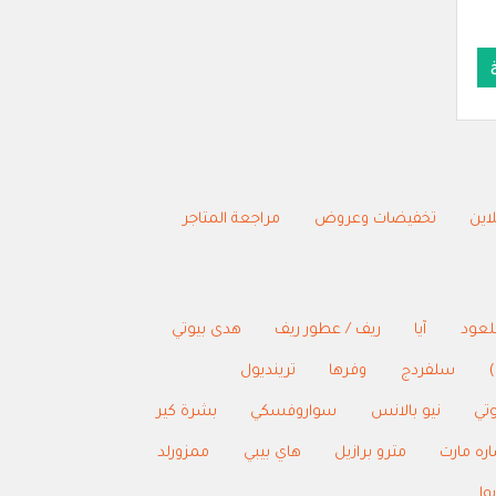
اين
تخفيضات وعروض
مراجعة المتاجر
للعود
آيا
ريف / عطور ريف
هدى بيوتي
)
سلفردج
وفرها
ترينديول
وتي
نيو بالانس
سواروفسكي
بشرة كير
ره مارت
مترو برازيل
هاي بيبي
ممزورلد
يوا