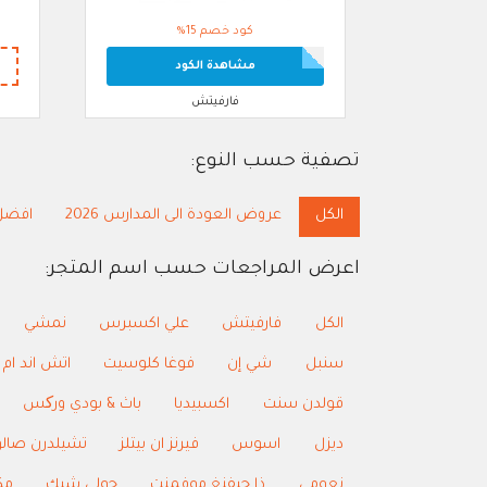
كود خصم 15%
مشاهدة الكود
فارفيتش
تصفية حسب النوع:
الكل
عروض العودة الى المدارس 2026
افضل
اعرض المراجعات حسب اسم المتجر:
الكل
فارفيتش
علي اكسبرس
نمشي
سنبل
شي إن
فوغا كلوسيت
اتش اند ام
قولدن سنت
اكسبيديا
باث & بودي ورکس
ديزل
اسوس
فيرنز ان بيتلز
تشيلدرن صال
نعومي
ذا جيفنغ موفمنت
جولي شيك
مك