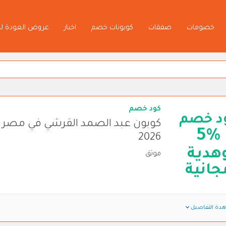
خصومات
صفقات
كوبونات خصم
اخبار
عروض العودة ل
كود خصم
د خصم
كوبون عبد الصمد القرشي في مصر -
5%
2026
هدية
موثق
جانية
دة التفاصيل