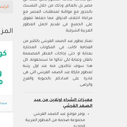
مصر بل بالعالم، وذلك من خلال التمسك
الرئيس
بالجذور مع مواكبة لمتطلبات العصر مع
مراعاة اختلاف الاذواق مما جعلها تتفوق
على الجميع في تقديم اجمل العطور
المز
العربية الشرقية.
تمتاز عطور عبد الصمد القرشي بالكثير من
الفخامة اكانت في المكونات المختارة
كو
بعناية او حتى زجاجات العطر المصممة
باتقان وعناية لكي تنالوا ما تستحقونه، كل
هذا سوف تتاكدون منه عند اول رشة
و
لعطور ماركة عبد الصمد القرشي التي هي
قادرة على امدادكم بالحيوية والفرح
م
والرضى.
مميزات الشراء اونلاين من عبد
مشاه
الصمد القرشي
يوفر موقع عبد الصمد القرشي
مجموعة ضخمة من العطور العربية
الفاخرة