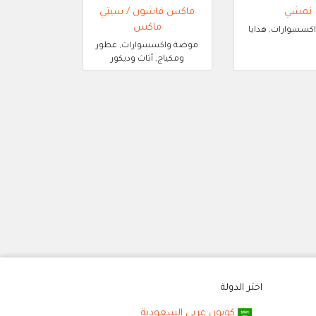
نمشي
ماكس فاشون / سيتي
ماكس
سسوارات, هدايا
موضة واكسسوارات, عطور
ومكياج, أثاث وديكور
اختر الدولة
كوبون عربي السعودية