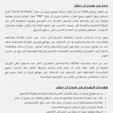
نبذة عن فيرنز ان بيتلز
في الهند وبعام 1994 تحديدًا كانت نشأة موقع فيرنز ان بيتلز "Ferns N Petals" الذي
اشتهر ببيع الزهور، ومع امتداد شهرة فيرنز ان بيتلز "FNP" حول العالم ليحجز موقعا
مميزة بين ابرز واشهر متاجر توصيل الهدايا، بدء بالتوسع وتوفير مجموعة اكبر من
الافكار المميزة والهدايا التي سوف تتناسب مع جميع المناسبات والتي تنوعت لتشمل
الحلويات، العطور والكثير من الهدايا الاخرى لتلبي جميع الاذواق.
ومع زيادة مشاغل الافراد وثقافتنا العربية التي تحث على تبادل الهدايا بمختلف
المناسبات الاجتماعية والفردية، زاد الاعتماد على مواقع توصيل الهدايا المختلفة، لذلك
نجد ان موقع فيرنز ان بيتلز هو الابرز والاشهر وذلك بفضل جودة خدماته واهتمامه
باختيار ارقى الموردين والكثير من المميزات الاخرى وابرزها التوصيل السريع في نفس
اليوم.
عبر عن حبك وتقديرك لعائلتك والاشخاص المقربين اليك عند تسوق ازهى الورود
اليانعة او قالب كيك فاخر او عطر فاخر ومميز وغيرها الكثير مما يناسب جميع
المناسبات المختلفة باقل الاسعار عند الاعتماد على موقع فيرنز ان بيتلز مصر مع
خدمات مذهلة لن تجدها في الكثير من المواقع المنافسة.
مميزات الشراء من فيرنز ان بيتلز:
يدعم موقع فيرنز ان بيتلز اللغتين العربية والانجليزية لسهولة التسوق.
مئات من الهدايا المتميزة والمتنوعة بجانب الزهور والكيك من فيرنز ان بيتلز.
امكانية تصميم الهدايا من فيرنز ان بيتلز بناءا على ذوق المتسوقين.
هدايا فيرنز ان بيتلز تشمل جميع المناسبات.
اسعار موقع فيرنز ان بيتلز في مصر هي الافضل.