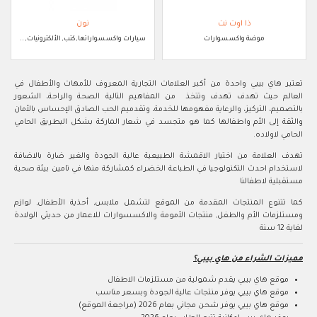
ذا اوت نت
نون
موضة واكسسوارات
سيارات واكسسواراتها, كتب, الألكترونيات, ..
تعتبر هاي بيبي واحدة من أكبر العلامات التجارية المعروف للأمهات والأطفال في
العالم حيث تهدف تهدف وتتخذ من المفاهيم التالية الصحة والراحة، الشعور
بالتصميم، التركيز، والرعاية مفهومها للخدمة، وتقدميم الحب الصادق الإحساس بالأمان
والثقة إلى الأم واطفالها كما هو متجسد في شعار الماركة بشكل البطريق الحامي
الحامي لاولاده.
تهدف العلامة من اختيار الاقمشة الطبيعية عالية الجودة والغير ضارة بالاضافة
لاستخدام احدث التكنولوجيا في الطباعة الخضراء كمشاركة منها في تامين بيئة صحية
مستقبلية لاطفالنا
كما تتنوع المنتجات المقدمة من الموقع لتشمل ملابس, أحذية الأطفال, لوازم
ومستلزمات الأم والطفل, منتجات الأمومة والاكسسوارات للاعمار من حديثي الولادة
لغاية 12 سنة
مميزات الشراء من هاي بيبي؟
موقع هاي بيبي يقدم شمولية من مستلزمات الاطفال
موقع هاي بيبي يوفر منتجات عالية الجودة وبسعر مناسب
موقع هاي بيبي يوفر شحن مجاني بعام 2026 (مراجعة الموقع)