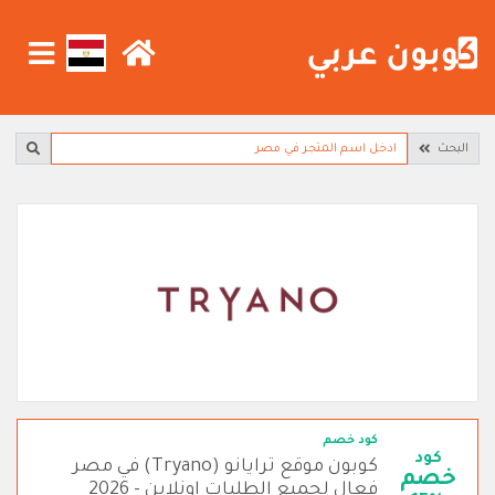
البحث
كود خصم
كود
كوبون موقع ترايانو (Tryano) في مصر
خصم
فعال لجميع الطلبات اونلاين - 2026