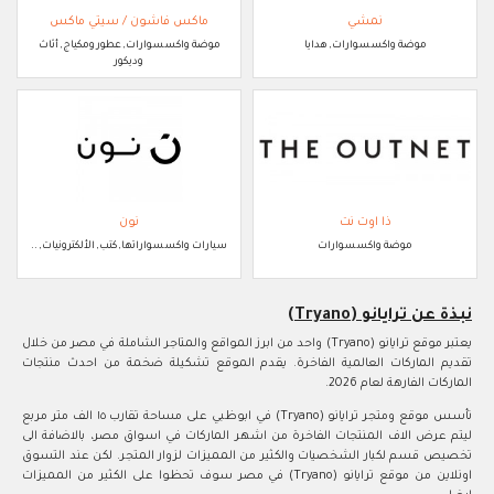
نمشي
ماكس فاشون / سيتي ماكس
موضة واكسسوارات, هدايا
موضة واكسسوارات, عطور ومكياج, أثاث
وديكور
ذا اوت نت
نون
موضة واكسسوارات
سيارات واكسسواراتها, كتب, الألكترونيات, ..
نبذة عن ترايانو (Tryano)
يعتبر موقع ترايانو (Tryano) واحد من ابرز المواقع والمتاجر الشاملة في مصر من خلال
تقديم الماركات العالمية الفاخرة. يقدم الموقع تشكيلة ضخمة من احدث منتجات
الماركات الفارهة لعام 2026.
تأسس موقع ومتجر ترايانو (Tryano) في ابوظبي على مساحة تقارب ١٥ الف متر مربع
ليتم عرض الاف المنتجات الفاخرة من اشهر الماركات في اسواق مصر، بالاضافة الى
تخصيص قسم لكبار الشخصيات والكثير من المميزات لزوار المتجر. لكن عند التسوق
اونلاين من موقع ترايانو (Tryano) في مصر سوف تحظوا على الكثير من المميزات