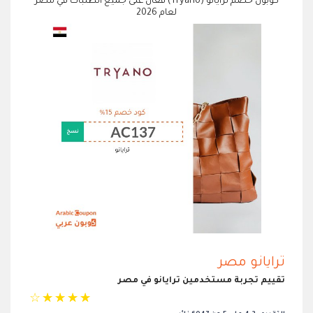
كوبون خصم ترايانو (Tryano) فعال على جميع الطلبات في مصر
لعام 2026
ترايانو مصر
تقييم تجربة مستخدمين ترايانو في مصر
☆
☆
☆
☆
☆