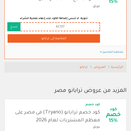
15%
موثق
تنويه: لا تنسى إضافة الكود عند إنهاء عملية الشراء
AC137
نسخ
المتابعة إلى ترايانو
مشاهدة التفاصيل
الرئيسية
العروض
ترايانو
المزيد من عروض ترايانو مصر
كود خصم
كود
كود خصم ترايانو (Tryano) في مصر على
خصم
معظم المشتريات لعام 2026
15%
موثق