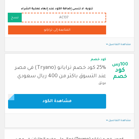
تنويه: لا تنسى إضافة الكود عند إنهاء عملية الشراء
AC137
نسخ
المتابعة إلى ترايانو
مشاهدة التفاصيل
كود خصم
100رس
25% كود خصم ترايانو (Tryano) في مصر
كود
عند التسوق باكثر من 400 ريال سعودي
خصم
موثق
مشاهدة الكود
مشاهدة التفاصيل