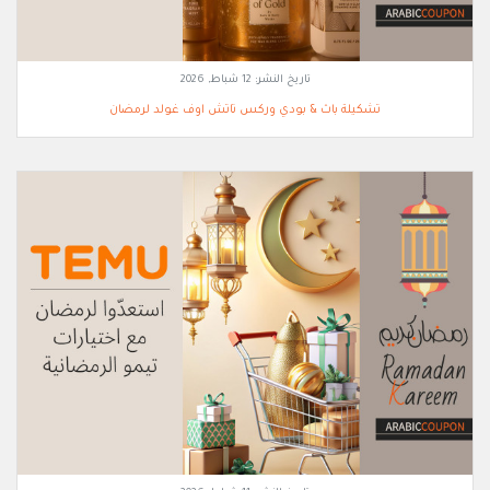
تاريخ النشر:
12 شباط, 2026
تشكيلة باث & بودي وركس تاتش اوف غولد لرمضان