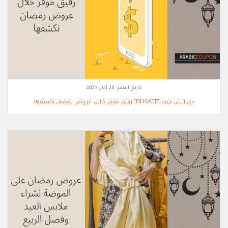
تاريخ النشر:
24 آذار, 2025
دي اتش جيت "DHGATE" رفيق موفر خلال عروض رمضان نكشفها