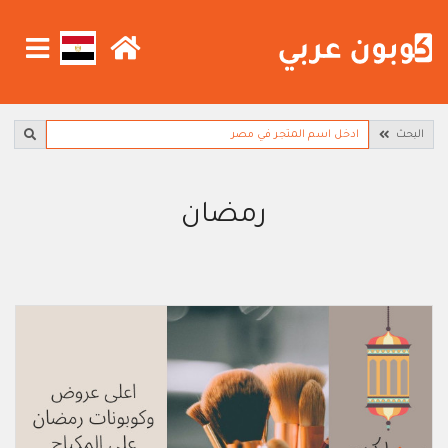
البحث
رمضان