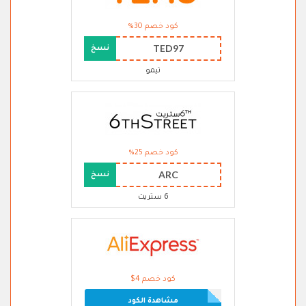
كود خصم 30%
TED97
نسخ
تيمو
كود خصم 25%
ARC
نسخ
6 ستريت
كود خصم 4$
مشاهدة الكود