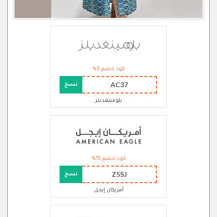
كود خصم 5%
AC37
نسخ
بلومينغديلز
كود خصم 15%
Z5SJ
نسخ
أمريكان إيجل