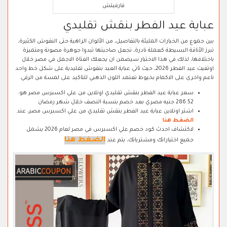
فارفيتش
عباية عيد الفطر بنقش تقليدي
بين جموع من الخيارات المليئة بالتفاصيل، من الألوان الزاهية حتى النقوش الكثيرة،
تبرز الأناقة البسيطة كعملة نادرة، تجعل صاحبتها تبدوا جوهرة مصونة ومتميزة
باختلافها، لذلك في هذا الاختيار سيضمن ان يجعلك الفتاة الاجمل في مصر خلال
اوتفيت عيد الفطر 2026، حيث تاتي عباية العيد بنقوش تقليدية على شكل خط واحد
ناعم واخرى على الاكمام بخيوط تعتمد اللون الذهبي للتاكيد على لمسة من الرقي.
سعر عباية عيد الفطر بنقش تقليدي اونلاين من علي اكسبرس مصر هو:
286.52 جنيه مصري بعد خصم بنسبة النصف خلال شهر رمضان
اشتر اونلاين عباية عيد الفطر بنقش تقليدي من علي اكسبرس مصر، عند
الضغط هنا
لاكتشاف احدث كود خصم علي اكسبرس في مصر لعام 2026 يشمل
الضغط هنا
جميع اختياراتك ومشترياتك، يتم عند