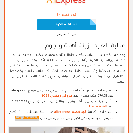
كود خصم 4$
مشاهدة الكود
علي اكسبرس
عباية العيد بزينة أهلة ونجوم
وجد عيد الفطر من الاساس ليكون احتفالا بانتهاء موسم رمضان العظيم، من أجل
ذلك، تعتبر العبايات المزينة بأهلة و نجوم مناسبة جدا لارتدائها، وهذا الخيار من
اجملها، حيث لا تفصلك عن روحانيات الشهر الفضيل، بسبب تزينها بهذه الأشكال،
ما يزيد من بهجتها، وتناسقها الكامل مع اي من اختياراتك لملابس العيد وخصوصا
انها بلون موحد، وهنا ستتركي المجال للعبائة أن تشع وتمنحك الاطلالة الارقى في
العيد.
سعر عباية العيد بزينة أهلة ونجوم اونلاين في مصر من موقع aliexpress
هو: 676.78 جنيه مصري بعد
عروض رمضان 2026
اشتر عباية العيد بزينة أهلة ونجوم اونلاين في مصر من موقع aliexpress،
عند
الضغط هنا
السرعة في تطبيق
كود خصم aliexpress
على سلة المشتريات التي تضم
الضغط هنا
ملابس العيد سيضمن اكبر توفير، واختياره من خلال