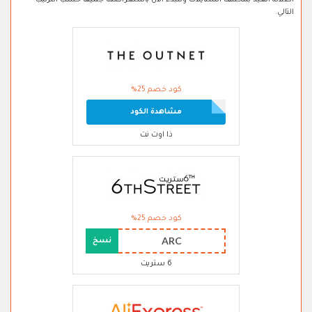
اطلالة العيد بمختلف الستايلات ولنبدء الان باستعراضها جميعا حسب الترتيب
التالي.
كود خصم 25%
مشاهدة الكود
ذا اوت نت
كود خصم 25%
ARC
نسخ
6 ستريت