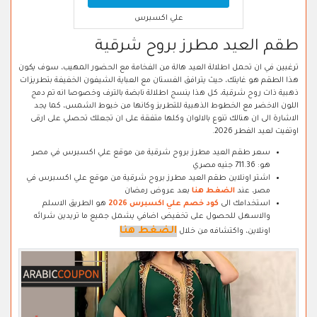
علي اكسبرس
طقم العيد مطرز بروح شرقية
ترغبين في ان تحمل اطلالة العيد هالة من الفخامة مع الحضور المهيب، سوف يكون
هذا الطقم هو غايتك، حيث يترافق الفستان مع العباية الشيفون الخفيفة بتطريزات
ذهبية ذات روح شرقية، كل هذا ينسج اطلالة نابضة بالترف وخصوصا انه تم دمج
اللون الاخضر مع الخطوط الذهبية للتطريز وكانها من خيوط الشمس، كما يجد
الاشارة الى ان هنالك تنوع بالالوان وكلها متفقة على ان تجعلك تحصلي على ارقى
اوتفيت لعيد الفطر 2026.
سعر طقم العيد مطرز بروح شرقية من موقع علي اكسبرس في مصر
هو: 711.36 جنيه مصري
اشتر اونلاين طقم العيد مطرز بروح شرقية من موقع علي اكسبرس في
مصر، عند
الضغط هنا
بعد عروض رمضان
استخدامك الى
كود خصم علي اكسبرس 2026
هو الطريق الاسلم
والاسهل للحصول على تخفيض اضافي يشمل جميع ما تريدين شرائه
الضغط هنا
اونلاين، واكتشافه من خلال