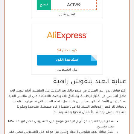
ACB99
نسخ
ليفيل شوز
كود خصم 4$
مشاهدة الكود
علي اكسبرس
عباية العيد بنقوش زاهية
أكثر نقاش يدور بين الفتيات في مصر حاليا، هو الحديث عن الطقس أثناء العيد، لأنه
عامل أساسي في اختيار الإطلالة، والاتفاق بات واضحا بالاعتماد على ان ملابس العيد
ستكون من الأقمشة الربيعية، ومن هنا نصل لهذه العباية التي تعتبر لوحة نابضة
بالحياة، تتراقص زخرفاتها المشرقة على خلفية زرقاء منعشة، مندمجة ومكونة
انسجاما بصريا يخطف الأنفاس تذكرنا بالفسيفساء.
سعر عباية العيد بنقوش زاهية من موقع علي اكسبرس مصر هو: 1052.22
جنيه مصري
اشتر عباية العيد بنقوش زاهية اونلاين من موقع علي اكسبرس مصر، عند