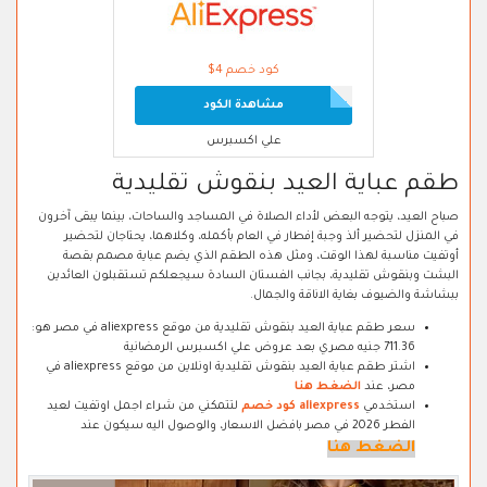
كود خصم 4$
مشاهدة الكود
علي اكسبرس
طقم عباية العيد بنقوش تقليدية
صباح العيد، يتوجه البعض لأداء الصلاة في المساجد والساحات، بينما يبقى آخرون
في المنزل لتحضير ألذ وجبة إفطار في العام بأكمله، وكلاهما، يحتاجان لتحضير
أوتفيت مناسبة لهذا الوقت، ومثل هذه الطقم الذي يضم عباية مصمم بقصة
البشت وبنقوش تقليدية، بجانب الفستان السادة سيجعلكم تستقبلون العائدين
ببشاشة والضيوف بغاية الاناقة والجمال.
سعر طقم عباية العيد بنقوش تقليدية من موقع aliexpress في مصر هو:
711.36 جنيه مصري بعد عروض علي اكسبرس الرمضانية
اشتر طقم عباية العيد بنقوش تقليدية اونلاين من موقع aliexpress في
مصر، عند
الضغط هنا
استخدمي
aliexpress كود خصم
لتتمكني من شراء اجمل اوتفيت لعيد
الفطر 2026 في مصر بافضل الاسعار، والوصول اليه سيكون عند
الضغط هنا