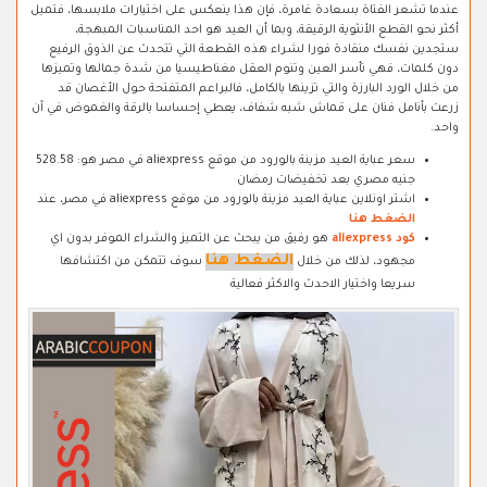
عندما تشعر الفتاة بسعادة غامرة، فإن هذا ينعكس على اختيارات ملابسها، فتميل
أكثر نحو القطع الأنثوية الرقيقة، وبما أن العيد هو احد المناسبات المبهجة،
ستجدين نفسك منقادة فورا لشراء هذه القطعة التي تتحدث عن الذوق الرفيع
دون كلمات، فهي تأسر العين وتنوم العقل مغناطيسيا من شدة جمالها وتميزها
من خلال الورد البارزة والتي تزينها بالكامل، فالبراعم المتفتحة حول الأغصان قد
زرعت بأنامل فنان على قماش شبه شفاف، يعطي إحساسا بالرقة والغموض في آن
واحد.
سعر عباية العيد مزينة بالورود من موقع aliexpress في مصر هو: 528.58
جنيه مصري بعد تخفيضات رمضان
اشتر اونلاين عباية العيد مزينة بالورود من موقع aliexpress في مصر، عند
الضغط هنا
كود aliexpress
هو رفيق من يبحث عن التميز والشراء الموفر بدون اي
الضغط هنا
مجهود، لذلك من خلال
سوف تتمكن من اكتشافها
سريعا واختيار الاحدث والاكثر فعالية