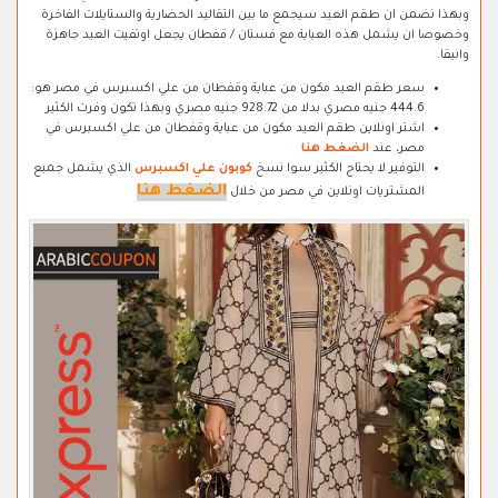
وبهذا نضمن ان طقم العيد سيجمع ما بين التقاليد الحضارية والستايلات الفاخرة
وخصوصا ان يشمل هذه العباية مع فستان / قفطان يجعل اوتفيت العيد جاهزة
وانيقا.
سعر طقم العيد مكون من عباية وقفطان من علي اكسبرس في مصر هو:
444.6 جنيه مصري بدلا من 928.72 جنيه مصري وبهذا تكون وفرت الكثير
اشتر اونلاين طقم العيد مكون من عباية وقفطان من علي اكسبرس في
مصر، عند
الضغط هنا
التوفير لا يحتاج الكثير سوا نسخ
كوبون علي اكسبرس
الذي يشمل جميع
الضغط هنا
المشتريات اونلاين في مصر من خلال