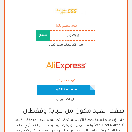
كود خصم 35%
LKP93
نسخ
سن أند ساند سبورتس
كود خصم 4$
مشاهدة الكود
علي اكسبرس
طقم العيد مكون من عباية وقفطان
عند رؤية هذه العباية للوهلة الأولى، يستحضر تصميمها شعار ماركة فان كليف
"Van Cleef & Arpels" والمستوحى من زهرة البرسيم ذات البتلات الأربع، فهذا
النمط المتكرر يشابه ايضا الزخارف العربية الشرقية والمفضلة للكثيرات في مصر،