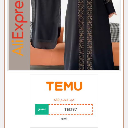
كود خصم 30%
TED97
نسخ
تيمو