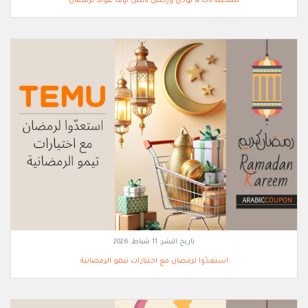
تشكيلة باث & بودي وركس تاتش اوف غولد لرمضان
تاريخ النشر:
11 شباط, 2026
استعدّوا لرمضان مع اختيارات تيمو الرمضانية