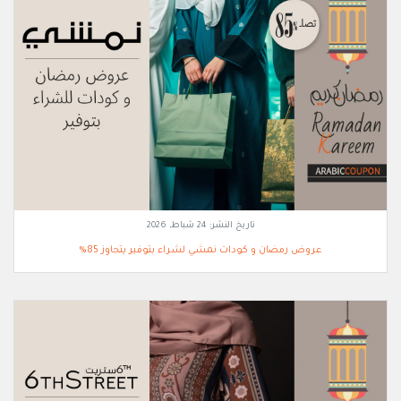
تاريخ النشر:
24 شباط, 2026
عروض رمضان و كودات نمشي لشراء بتوفير يتجاوز 85%