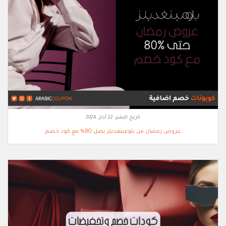
تاريخ النشر:
22 آذار, 2024
عروض رمضان من بلومينغديلز يصل 80% مع كود خصم